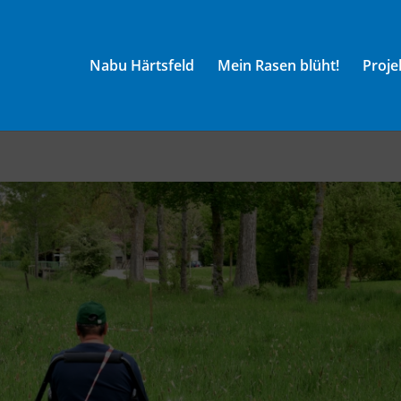
Nabu Härtsfeld
Mein Rasen blüht!
Proje