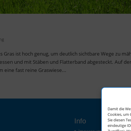
ung
 das Gras ist hoch genug, um deutlich sichtbare Wege zu mä
ssen und mit Stäben und Flatterband abgesteckt. Auf de
m eine fast reine Graswiese...
Damit die We
Cookies, um 
Info
Sie diesen T
eindeutige ID
Impressum