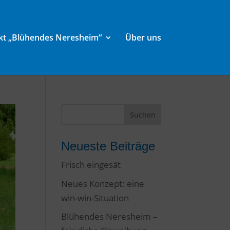
kt „Blühendes Neresheim“
Über uns
Neueste Beiträge
Frisch eingesät
Neues Konzept: eine
win-win-Situation
Blühendes Neresheim –