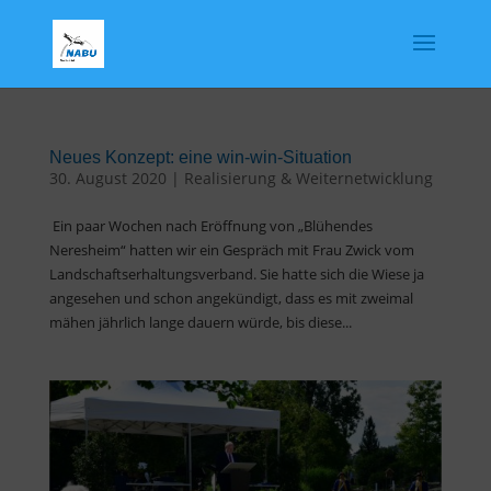
Neues Konzept: eine win-win-Situation
30. August 2020
|
Realisierung & Weiternetwicklung
Ein paar Wochen nach Eröffnung von „Blühendes
Neresheim“ hatten wir ein Gespräch mit Frau Zwick vom
Landschaftserhaltungsverband. Sie hatte sich die Wiese ja
angesehen und schon angekündigt, dass es mit zweimal
mähen jährlich lange dauern würde, bis diese...