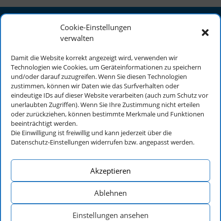
Cookie-Einstellungen
NABU Härtsfeld
verwalten
Reinhard Bongers
Damit die Website korrekt angezeigt wird, verwenden wir
Härtsfeldwerke 10
Technologien wie Cookies, um Geräteinformationen zu speichern
73450 Neresheim
und/oder darauf zuzugreifen. Wenn Sie diesen Technologien
zustimmen, können wir Daten wie das Surfverhalten oder
eindeutige IDs auf dieser Website verarbeiten (auch zum Schutz vor
Info
unerlaubten Zugriffen). Wenn Sie Ihre Zustimmung nicht erteilen
oder zurückziehen, können bestimmte Merkmale und Funktionen
Impressum
beeinträchtigt werden.
Die Einwilligung ist freiwillig und kann jederzeit über die
Datenschutz
Datenschutz-Einstellungen widerrufen bzw. angepasst werden.
Cookie-Richtlinie (EU)
Akzeptieren
Ablehnen
Einstellungen ansehen