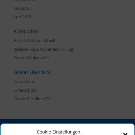
Juni 2018
April 2018
Kategorien
Härtsfeld-Natur aktuell
Realisierung & Weiternetwicklung
Was blüht denn da?
Seiten-Überblick
Impressum
Datenschutz
Cookie-Richtlinie (EU)
Cookie-Einstellungen