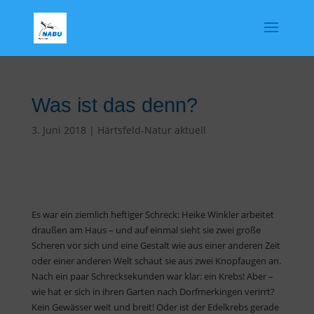
Was ist das denn?
3. Juni 2018
|
Härtsfeld-Natur aktuell
Es war ein ziemlich heftiger Schreck: Heike Winkler arbeitet
draußen am Haus – und auf einmal sieht sie zwei große
Scheren vor sich und eine Gestalt wie aus einer anderen Zeit
oder einer anderen Welt schaut sie aus zwei Knopfaugen an.
Nach ein paar Schrecksekunden war klar: ein Krebs! Aber –
wie hat er sich in ihren Garten nach Dorfmerkingen verirrt?
Kein Gewässer weit und breit! Oder ist der Edelkrebs gerade