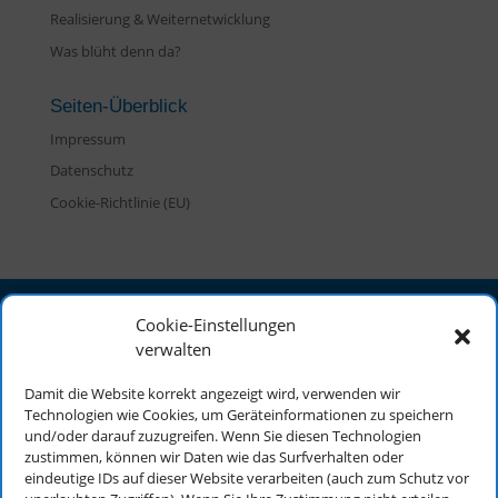
Realisierung & Weiternetwicklung
Was blüht denn da?
Seiten-Überblick
Impressum
Datenschutz
Cookie-Richtlinie (EU)
Cookie-Einstellungen
NABU Härtsfeld
verwalten
Reinhard Bongers
Damit die Website korrekt angezeigt wird, verwenden wir
Härtsfeldwerke 10
Technologien wie Cookies, um Geräteinformationen zu speichern
73450 Neresheim
und/oder darauf zuzugreifen. Wenn Sie diesen Technologien
zustimmen, können wir Daten wie das Surfverhalten oder
eindeutige IDs auf dieser Website verarbeiten (auch zum Schutz vor