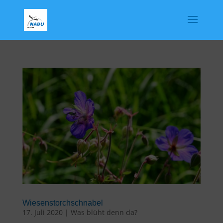
Wiesenstorchschnabel
17. Juli 2020
|
Was blüht denn da?