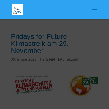
Fridays for Future –
Klimastreik am 29.
November
30. Januar 2020
|
Härtsfeld-Natur aktuell