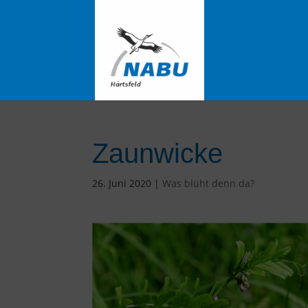
Zaunwicke
26. Juni 2020
|
Was blüht denn da?