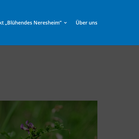
kt „Blühendes Neresheim“
Über uns