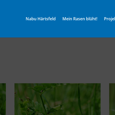
Nabu Härtsfeld
Mein Rasen blüht!
Proje